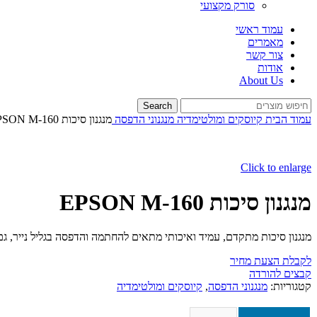
סורק מקצועי
עמוד ראשי
מאמרים
צור קשר
אודות
About Us
Search
עמוד הבית
קיוסקים ומולטימדיה
מנגנוני הדפסה
מנגנון סיכות EPSON M-160
Click to enlarge
מנגנון סיכות EPSON M-160
מנגנון סיכות מתקדם, עמיד ואיכותי מתאים להחתמה והדפסה בגליל נייר, ג
לקבלת הצעת מחיר
קבצים להורדה
קטגוריות:
מנגנוני הדפסה
,
קיוסקים ומולטימדיה