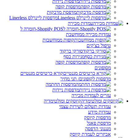
מדפסות ניידות
מדפסות קופה
מדפסת מדבקות
מדפסות ליינרלס Linerless
עמדות מכירה
Shopify POS-חומרה ל
עמדות מכירה ממוחשבת
קופות ממוחשבות
טיפול בצ'קים
סורקי ברקוד
מגירות כסף
מדפסות קופה
מסופונים
קורא כרטיסים מגנטיים
מדפסות לקופונים/ תגי מחיר
מדפסות החתמה
מדפסות ניידות
עזרים לעמדות מכירה
קיוסקים ומולטימדיה
עמדות תשלום לשירות עצמי
עמדות מידע
מדפסות קיוסק
מדפסת פאנל
מנגנוני הדפסה
אביזרים לעמדת קיוסק