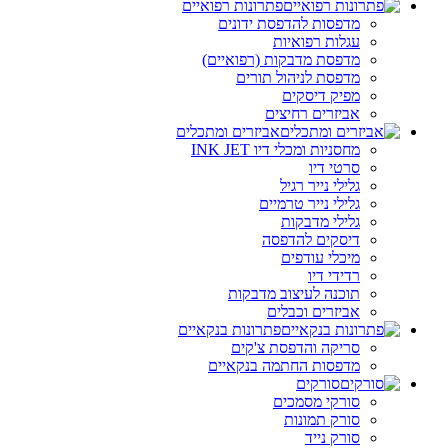
פתרונות רפואיים
מדפסות להדפסת ידונים
עגלות רפואיות
מדפסת מדבקות (רפואיים)
מדפסת לניהול תורים
מפיק דיסקים
אביזרים רחיצים
אביזרים ומתכלים
מחסניות ומכלי דיו INK JET
סרטי דיו
גלילי נייר רגיל
גלילי נייר טרמיים
גלילי מדבקות
דיסקים להדפסה
מיכלי עודפים
רדידי דיו
תוכנה לעיצוב מדבקות
אביזרים וכבלים
פתרונות בנקאיים
סריקה והדפסת צ'קים
מדפסות החתמה בנקאיים
סורקים
סורקי מסמכים
סורק תמונות
סורק נייד