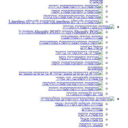
פלסטיק
מדפסות ניידות
מדפסות קופה
מדפסת מדבקות
מדפסות ליינרלס Linerless
עמדות מכירה
Shopify POS-חומרה ל
עמדות מכירה ממוחשבת
קופות ממוחשבות
טיפול בצ'קים
סורקי ברקוד
מגירות כסף
מדפסות קופה
מסופונים
קורא כרטיסים מגנטיים
מדפסות לקופונים/ תגי מחיר
מדפסות החתמה
מדפסות ניידות
עזרים לעמדות מכירה
קיוסקים ומולטימדיה
עמדות תשלום לשירות עצמי
עמדות מידע
מדפסות קיוסק
מדפסת פאנל
מנגנוני הדפסה