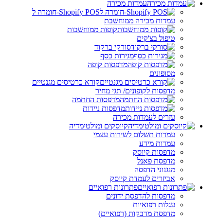
עמדות מכירה
Shopify POS-חומרה ל
עמדות מכירה ממוחשבת
קופות ממוחשבות
טיפול בצ'קים
סורקי ברקוד
מגירות כסף
מדפסות קופה
מסופונים
קורא כרטיסים מגנטיים
מדפסות לקופונים/ תגי מחיר
מדפסות החתמה
מדפסות ניידות
עזרים לעמדות מכירה
קיוסקים ומולטימדיה
עמדות תשלום לשירות עצמי
עמדות מידע
מדפסות קיוסק
מדפסת פאנל
מנגנוני הדפסה
אביזרים לעמדת קיוסק
פתרונות רפואיים
מדפסות להדפסת ידונים
עגלות רפואיות
מדפסת מדבקות (רפואיים)