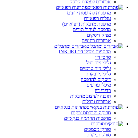
אביזרים לעמדת קיוסק
פתרונות רפואיים
מדפסות להדפסת ידונים
עגלות רפואיות
מדפסת מדבקות (רפואיים)
מדפסת לניהול תורים
מפיק דיסקים
אביזרים רחיצים
אביזרים ומתכלים
מחסניות ומכלי דיו INK JET
סרטי דיו
גלילי נייר רגיל
גלילי נייר טרמיים
גלילי מדבקות
דיסקים להדפסה
מיכלי עודפים
רדידי דיו
תוכנה לעיצוב מדבקות
אביזרים וכבלים
פתרונות בנקאיים
סריקה והדפסת צ'קים
מדפסות החתמה בנקאיים
סורקים
סורקי מסמכים
סורק תמונות