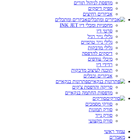
מדפסת לניהול תורים
מפיק דיסקים
אביזרים רחיצים
אביזרים ומתכלים
מחסניות ומכלי דיו INK JET
סרטי דיו
גלילי נייר רגיל
גלילי נייר טרמיים
גלילי מדבקות
דיסקים להדפסה
מיכלי עודפים
רדידי דיו
תוכנה לעיצוב מדבקות
אביזרים וכבלים
פתרונות בנקאיים
סריקה והדפסת צ'קים
מדפסות החתמה בנקאיים
סורקים
סורקי מסמכים
סורק תמונות
סורק נייד
סורק מקצועי
עמוד ראשי
מאמרים