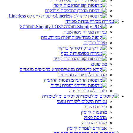
מדפסות קופה
מדפסת מדבקות
מדפסות ליינרלס Linerless
עמדות מכירה
Shopify POS-חומרה ל
עמדות מכירה ממוחשבת
קופות ממוחשבות
טיפול בצ'קים
סורקי ברקוד
מגירות כסף
מדפסות קופה
מסופונים
קורא כרטיסים מגנטיים
מדפסות לקופונים/ תגי מחיר
מדפסות החתמה
מדפסות ניידות
עזרים לעמדות מכירה
קיוסקים ומולטימדיה
עמדות תשלום לשירות עצמי
עמדות מידע
מדפסות קיוסק
מדפסת פאנל
מנגנוני הדפסה
אביזרים לעמדת קיוסק