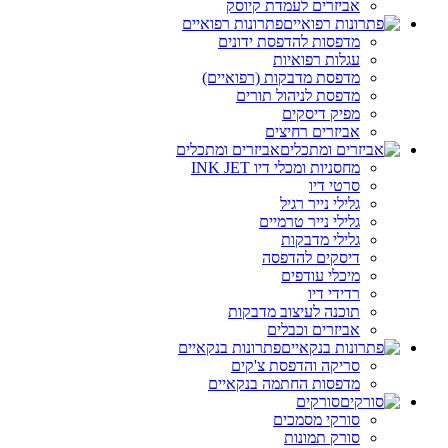
אביזרים לעמדת קיוסק
פתרונות רפואיים
מדפסות להדפסת ידונים
עגלות רפואיות
מדפסת מדבקות (רפואיים)
מדפסת לניהול תורים
מפיק דיסקים
אביזרים רחיצים
אביזרים ומתכלים
מחסניות ומכלי דיו INK JET
סרטי דיו
גלילי נייר רגיל
גלילי נייר טרמיים
גלילי מדבקות
דיסקים להדפסה
מיכלי עודפים
רדידי דיו
תוכנה לעיצוב מדבקות
אביזרים וכבלים
פתרונות בנקאיים
סריקה והדפסת צ'קים
מדפסות החתמה בנקאיים
סורקים
סורקי מסמכים
סורק תמונות