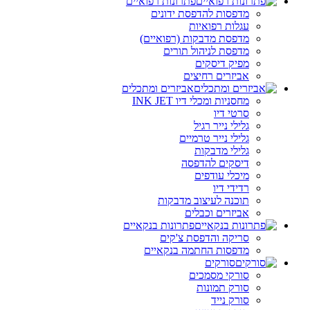
פתרונות רפואיים
מדפסות להדפסת ידונים
עגלות רפואיות
מדפסת מדבקות (רפואיים)
מדפסת לניהול תורים
מפיק דיסקים
אביזרים רחיצים
אביזרים ומתכלים
מחסניות ומכלי דיו INK JET
סרטי דיו
גלילי נייר רגיל
גלילי נייר טרמיים
גלילי מדבקות
דיסקים להדפסה
מיכלי עודפים
רדידי דיו
תוכנה לעיצוב מדבקות
אביזרים וכבלים
פתרונות בנקאיים
סריקה והדפסת צ'קים
מדפסות החתמה בנקאיים
סורקים
סורקי מסמכים
סורק תמונות
סורק נייד