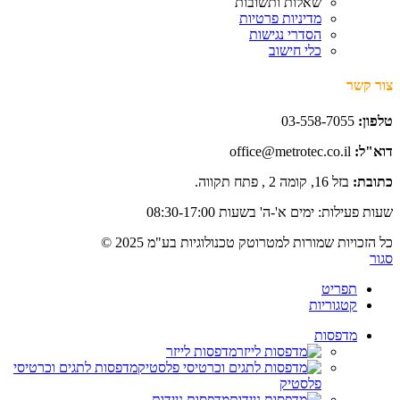
שאלות ותשובות
מדיניות פרטיות
הסדרי נגישות
כלי חישוב
צור קשר
טלפון:
03-558-7055
דוא"ל:
office@metrotec.co.il
כתובת:
בזל 16, קומה 2 , פתח תקווה.
שעות פעילות: ימים א'-ה' בשעות 08:30-17:00
כל הזכויות שמורות למטרוטק טכנולוגיות בע"מ 2025 ©
סגור
תפריט
קטגוריות
מדפסות
מדפסות לייזר
מדפסות לתגים וכרטיסי
פלסטיק
מדפסות ניידות