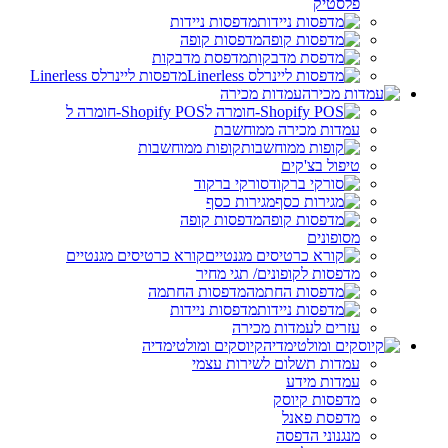
פלסטיק
מדפסות ניידות
מדפסות קופה
מדפסת מדבקות
מדפסות ליינרלס Linerless
עמדות מכירה
Shopify POS-חומרה ל
עמדות מכירה ממוחשבת
קופות ממוחשבות
טיפול בצ'קים
סורקי ברקוד
מגירות כסף
מדפסות קופה
מסופונים
קורא כרטיסים מגנטיים
מדפסות לקופונים/ תגי מחיר
מדפסות החתמה
מדפסות ניידות
עזרים לעמדות מכירה
קיוסקים ומולטימדיה
עמדות תשלום לשירות עצמי
עמדות מידע
מדפסות קיוסק
מדפסת פאנל
מנגנוני הדפסה