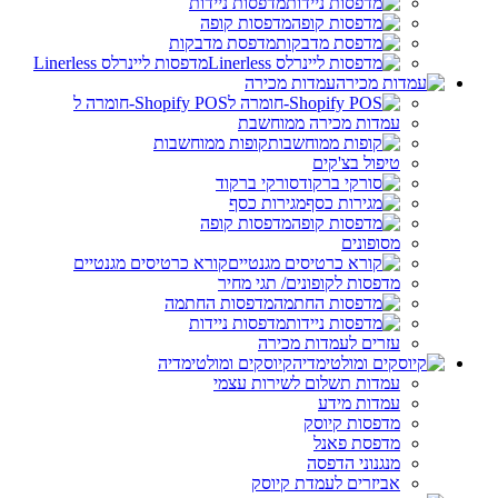
מדפסות ניידות
מדפסות קופה
מדפסת מדבקות
מדפסות ליינרלס Linerless
עמדות מכירה
Shopify POS-חומרה ל
עמדות מכירה ממוחשבת
קופות ממוחשבות
טיפול בצ'קים
סורקי ברקוד
מגירות כסף
מדפסות קופה
מסופונים
קורא כרטיסים מגנטיים
מדפסות לקופונים/ תגי מחיר
מדפסות החתמה
מדפסות ניידות
עזרים לעמדות מכירה
קיוסקים ומולטימדיה
עמדות תשלום לשירות עצמי
עמדות מידע
מדפסות קיוסק
מדפסת פאנל
מנגנוני הדפסה
אביזרים לעמדת קיוסק