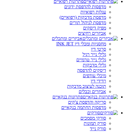
פתרונות רפואיים
מדפסות להדפסת ידונים
עגלות רפואיות
מדפסת מדבקות (רפואיים)
מדפסת לניהול תורים
מפיק דיסקים
אביזרים רחיצים
אביזרים ומתכלים
מחסניות ומכלי דיו INK JET
סרטי דיו
גלילי נייר רגיל
גלילי נייר טרמיים
גלילי מדבקות
דיסקים להדפסה
מיכלי עודפים
רדידי דיו
תוכנה לעיצוב מדבקות
אביזרים וכבלים
פתרונות בנקאיים
סריקה והדפסת צ'קים
מדפסות החתמה בנקאיים
סורקים
סורקי מסמכים
סורק תמונות
סורק נייד