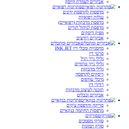
אביזרים לעמדת קיוסק
פתרונות רפואיים
מדפסות להדפסת ידונים
עגלות רפואיות
מדפסת מדבקות (רפואיים)
מדפסת לניהול תורים
מפיק דיסקים
אביזרים רחיצים
אביזרים ומתכלים
מחסניות ומכלי דיו INK JET
סרטי דיו
גלילי נייר רגיל
גלילי נייר טרמיים
גלילי מדבקות
דיסקים להדפסה
מיכלי עודפים
רדידי דיו
תוכנה לעיצוב מדבקות
אביזרים וכבלים
פתרונות בנקאיים
סריקה והדפסת צ'קים
מדפסות החתמה בנקאיים
סורקים
סורקי מסמכים
סורק תמונות