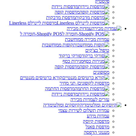
פלסטיק
מדפסות ניידות
מדפסות קופה
מדפסת מדבקות
מדפסות ליינרלס Linerless
עמדות מכירה
Shopify POS-חומרה ל
עמדות מכירה ממוחשבת
קופות ממוחשבות
טיפול בצ'קים
סורקי ברקוד
מגירות כסף
מדפסות קופה
מסופונים
קורא כרטיסים מגנטיים
מדפסות לקופונים/ תגי מחיר
מדפסות החתמה
מדפסות ניידות
עזרים לעמדות מכירה
קיוסקים ומולטימדיה
עמדות תשלום לשירות עצמי
עמדות מידע
מדפסות קיוסק
מדפסת פאנל
מנגנוני הדפסה