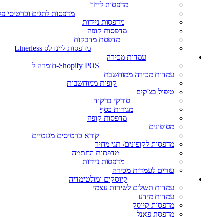
מדפסות לייזר
מדפסות לתגים וכרטיסי פ
מדפסות ניידות
מדפסות קופה
מדפסת מדבקות
מדפסות ליינרלס Linerless
עמדות מכירה
Shopify POS-חומרה ל
עמדות מכירה ממוחשבת
קופות ממוחשבות
טיפול בצ'קים
סורקי ברקוד
מגירות כסף
מדפסות קופה
מסופונים
קורא כרטיסים מגנטיים
מדפסות לקופונים/ תגי מחיר
מדפסות החתמה
מדפסות ניידות
עזרים לעמדות מכירה
קיוסקים ומולטימדיה
עמדות תשלום לשירות עצמי
עמדות מידע
מדפסות קיוסק
מדפסת פאנל