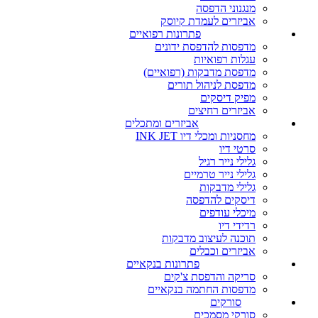
מנגנוני הדפסה
אביזרים לעמדת קיוסק
פתרונות רפואיים
מדפסות להדפסת ידונים
עגלות רפואיות
מדפסת מדבקות (רפואיים)
מדפסת לניהול תורים
מפיק דיסקים
אביזרים רחיצים
אביזרים ומתכלים
מחסניות ומכלי דיו INK JET
סרטי דיו
גלילי נייר רגיל
גלילי נייר טרמיים
גלילי מדבקות
דיסקים להדפסה
מיכלי עודפים
רדידי דיו
תוכנה לעיצוב מדבקות
אביזרים וכבלים
פתרונות בנקאיים
סריקה והדפסת צ'קים
מדפסות החתמה בנקאיים
סורקים
סורקי מסמכים