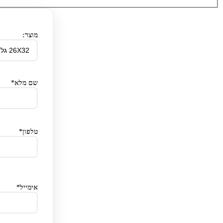
מוצר:
שם מלא*
טלפון*
אימייל*