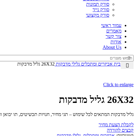
סורק תמונות
סורק נייד
סורק מקצועי
עמוד ראשי
מאמרים
צור קשר
אודות
About Us
עמוד הבית
אביזרים ומתכלים
גלילי מדבקות
26X32 גליל מדבקות
Click to enlarge
26X32 גליל מדבקות
גליל מדבקות המתאים לכל שימוש – תגי מחיר, חנויות תכשיטים, תו יבואן ועוד.. ני
לקבלת הצעת מחיר
קבצים להורדה
קטגוריות:
אביזרים ומתכלים
,
גלילי מדבקות