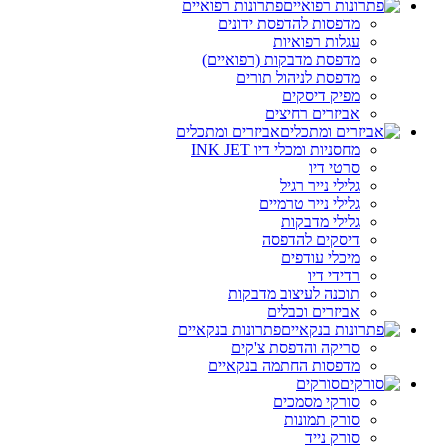
פתרונות רפואיים
מדפסות להדפסת ידונים
עגלות רפואיות
מדפסת מדבקות (רפואיים)
מדפסת לניהול תורים
מפיק דיסקים
אביזרים רחיצים
אביזרים ומתכלים
מחסניות ומכלי דיו INK JET
סרטי דיו
גלילי נייר רגיל
גלילי נייר טרמיים
גלילי מדבקות
דיסקים להדפסה
מיכלי עודפים
רדידי דיו
תוכנה לעיצוב מדבקות
אביזרים וכבלים
פתרונות בנקאיים
סריקה והדפסת צ'קים
מדפסות החתמה בנקאיים
סורקים
סורקי מסמכים
סורק תמונות
סורק נייד