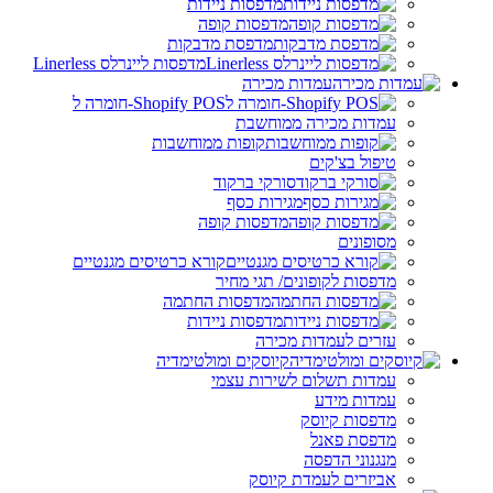
מדפסות ניידות
מדפסות קופה
מדפסת מדבקות
מדפסות ליינרלס Linerless
עמדות מכירה
Shopify POS-חומרה ל
עמדות מכירה ממוחשבת
קופות ממוחשבות
טיפול בצ'קים
סורקי ברקוד
מגירות כסף
מדפסות קופה
מסופונים
קורא כרטיסים מגנטיים
מדפסות לקופונים/ תגי מחיר
מדפסות החתמה
מדפסות ניידות
עזרים לעמדות מכירה
קיוסקים ומולטימדיה
עמדות תשלום לשירות עצמי
עמדות מידע
מדפסות קיוסק
מדפסת פאנל
מנגנוני הדפסה
אביזרים לעמדת קיוסק