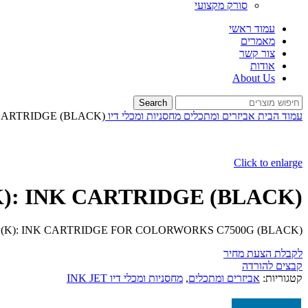
סורק מקצועי
עמוד ראשי
מאמרים
צור קשר
אודות
About Us
Search
עמוד הבית
אביזרים ומתכלים
מחסניות ומכלי דיו INK JET
 CARTRIDGE (BLACK)
Click to enlarge
K): INK CARTRIDGE (BLACK)
P(K): INK CARTRIDGE FOR COLORWORKS C7500G (BLACK)
לקבלת הצעת מחיר
קבצים להורדה
קטגוריות:
אביזרים ומתכלים
,
מחסניות ומכלי דיו INK JET