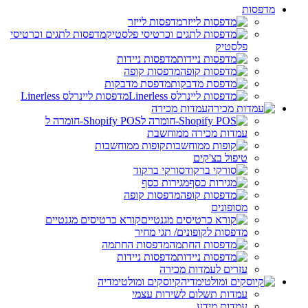
מדפסות
מדפסות לייזר
מדפסות לתגים וכרטיסי
פלסטיק
מדפסות ניידות
מדפסות קופה
מדפסת מדבקות
מדפסות ליינרלס Linerless
עמדות מכירה
Shopify POS-חומרה ל
עמדות מכירה ממוחשבת
קופות ממוחשבות
טיפול בצ'קים
סורקי ברקוד
מגירות כסף
מדפסות קופה
מסופונים
קורא כרטיסים מגנטיים
מדפסות לקופונים/ תגי מחיר
מדפסות החתמה
מדפסות ניידות
עזרים לעמדות מכירה
קיוסקים ומולטימדיה
עמדות תשלום לשירות עצמי
עמדות מידע