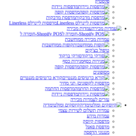
פלסטיק
מדפסות ניידות
מדפסות קופה
מדפסת מדבקות
מדפסות ליינרלס Linerless
עמדות מכירה
Shopify POS-חומרה ל
עמדות מכירה ממוחשבת
קופות ממוחשבות
טיפול בצ'קים
סורקי ברקוד
מגירות כסף
מדפסות קופה
מסופונים
קורא כרטיסים מגנטיים
מדפסות לקופונים/ תגי מחיר
מדפסות החתמה
מדפסות ניידות
עזרים לעמדות מכירה
קיוסקים ומולטימדיה
עמדות תשלום לשירות עצמי
עמדות מידע
מדפסות קיוסק
מדפסת פאנל
מנגנוני הדפסה