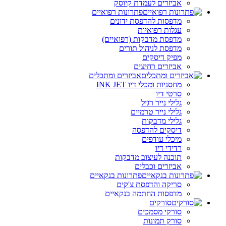
אביזרים לעמדת קיוסק
פתרונות רפואיים
מדפסות להדפסת ידונים
עגלות רפואיות
מדפסת מדבקות (רפואיים)
מדפסת לניהול תורים
מפיק דיסקים
אביזרים רחיצים
אביזרים ומתכלים
מחסניות ומכלי דיו INK JET
סרטי דיו
גלילי נייר רגיל
גלילי נייר טרמיים
גלילי מדבקות
דיסקים להדפסה
מיכלי עודפים
רדידי דיו
תוכנה לעיצוב מדבקות
אביזרים וכבלים
פתרונות בנקאיים
סריקה והדפסת צ'קים
מדפסות החתמה בנקאיים
סורקים
סורקי מסמכים
סורק תמונות