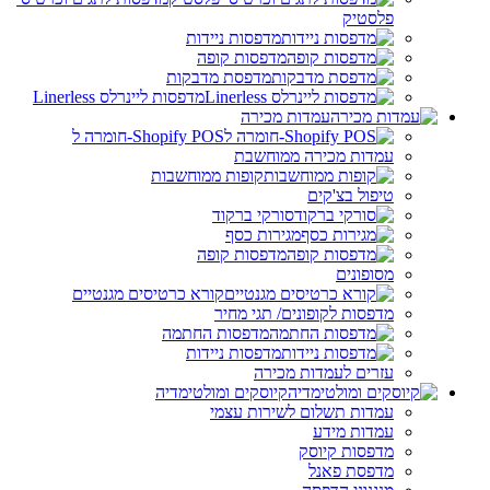
פלסטיק
מדפסות ניידות
מדפסות קופה
מדפסת מדבקות
מדפסות ליינרלס Linerless
עמדות מכירה
Shopify POS-חומרה ל
עמדות מכירה ממוחשבת
קופות ממוחשבות
טיפול בצ'קים
סורקי ברקוד
מגירות כסף
מדפסות קופה
מסופונים
קורא כרטיסים מגנטיים
מדפסות לקופונים/ תגי מחיר
מדפסות החתמה
מדפסות ניידות
עזרים לעמדות מכירה
קיוסקים ומולטימדיה
עמדות תשלום לשירות עצמי
עמדות מידע
מדפסות קיוסק
מדפסת פאנל