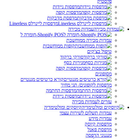
פלסטיק
מדפסות ניידות
מדפסות קופה
מדפסת מדבקות
מדפסות ליינרלס Linerless
עמדות מכירה
Shopify POS-חומרה ל
עמדות מכירה ממוחשבת
קופות ממוחשבות
טיפול בצ'קים
סורקי ברקוד
מגירות כסף
מדפסות קופה
מסופונים
קורא כרטיסים מגנטיים
מדפסות לקופונים/ תגי מחיר
מדפסות החתמה
מדפסות ניידות
עזרים לעמדות מכירה
קיוסקים ומולטימדיה
עמדות תשלום לשירות עצמי
עמדות מידע
מדפסות קיוסק
מדפסת פאנל
מנגנוני הדפסה