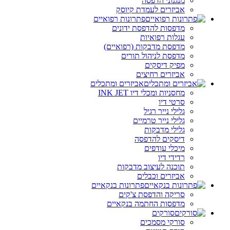
מנגנוני הדפסה
אביזרים לעמדת קיוסק
פתרונות רפואיים
מדפסות להדפסת ידונים
עגלות רפואיות
מדפסת מדבקות (רפואיים)
מדפסת לניהול תורים
מפיק דיסקים
אביזרים רחיצים
אביזרים ומתכלים
מחסניות ומכלי דיו INK JET
סרטי דיו
גלילי נייר רגיל
גלילי נייר טרמיים
גלילי מדבקות
דיסקים להדפסה
מיכלי עודפים
רדידי דיו
תוכנה לעיצוב מדבקות
אביזרים וכבלים
פתרונות בנקאיים
סריקה והדפסת צ'קים
מדפסות החתמה בנקאיים
סורקים
סורקי מסמכים