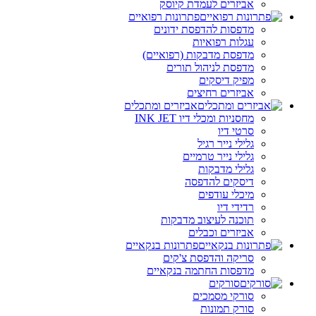
אביזרים לעמדת קיוסק
פתרונות רפואיים
מדפסות להדפסת ידונים
עגלות רפואיות
מדפסת מדבקות (רפואיים)
מדפסת לניהול תורים
מפיק דיסקים
אביזרים רחיצים
אביזרים ומתכלים
מחסניות ומכלי דיו INK JET
סרטי דיו
גלילי נייר רגיל
גלילי נייר טרמיים
גלילי מדבקות
דיסקים להדפסה
מיכלי עודפים
רדידי דיו
תוכנה לעיצוב מדבקות
אביזרים וכבלים
פתרונות בנקאיים
סריקה והדפסת צ'קים
מדפסות החתמה בנקאיים
סורקים
סורקי מסמכים
סורק תמונות