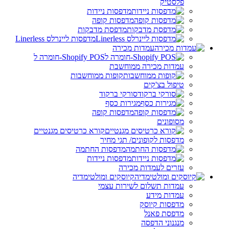
פלסטיק
מדפסות ניידות
מדפסות קופה
מדפסת מדבקות
מדפסות ליינרלס Linerless
עמדות מכירה
Shopify POS-חומרה ל
עמדות מכירה ממוחשבת
קופות ממוחשבות
טיפול בצ'קים
סורקי ברקוד
מגירות כסף
מדפסות קופה
מסופונים
קורא כרטיסים מגנטיים
מדפסות לקופונים/ תגי מחיר
מדפסות החתמה
מדפסות ניידות
עזרים לעמדות מכירה
קיוסקים ומולטימדיה
עמדות תשלום לשירות עצמי
עמדות מידע
מדפסות קיוסק
מדפסת פאנל
מנגנוני הדפסה