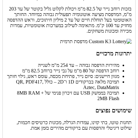
בזכות רוחב נייר של 82.5 מ"מ ויכולת לקלוט גליל בקוטר של עד 203
מ"מ, המדפסת מציעה אוטונומיה תפעולית גבוהה במיוחד. החותך
האוטומטי בעל תוחלת חיים של עד 2 מיליון חיתוכים, וראש ההדפסה
מחזיק עד 100 ק"מ. מתאימה לשילוב במערכות אוטומטיות, עמדות
מכירה ומכונות משחקים.
יתרונות מרכזיים
מהירות הדפסה גבוהה – עד 254 מ"מ לשנייה
רוחב הדפסה של 80 מ"מ על גבי נייר ברוחב 82.5 מ"מ
מגוון חיישנים: סיום נייר, פתיחת מכסה, עומס ראש, גילוי חותך
תמיכה מלאה בברקודים 1D ו־2D – כולל QR, PDF417,
Aztec, DataMatrix
תמיכה בממשק USB עם זיכרון פנימי של 8MB RAM +
2MB Flash
שימושים נפוצים
תחנות טוטו, בתי קזינו, עמדות הגרלה, מכונות כרטיסים חכמות,
שילוט דיגיטלי והדפסות עם ברקודים מהירים בזמן אמת.