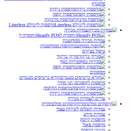
פלסטיק
מדפסות ניידות
מדפסות קופה
מדפסת מדבקות
מדפסות ליינרלס Linerless
עמדות מכירה
Shopify POS-חומרה ל
עמדות מכירה ממוחשבת
קופות ממוחשבות
טיפול בצ'קים
סורקי ברקוד
מגירות כסף
מדפסות קופה
מסופונים
קורא כרטיסים מגנטיים
מדפסות לקופונים/ תגי מחיר
מדפסות החתמה
מדפסות ניידות
עזרים לעמדות מכירה
קיוסקים ומולטימדיה
עמדות תשלום לשירות עצמי
עמדות מידע
מדפסות קיוסק
מדפסת פאנל
מנגנוני הדפסה