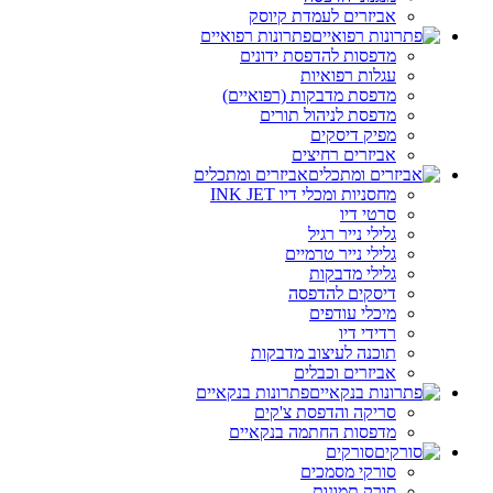
אביזרים לעמדת קיוסק
פתרונות רפואיים
מדפסות להדפסת ידונים
עגלות רפואיות
מדפסת מדבקות (רפואיים)
מדפסת לניהול תורים
מפיק דיסקים
אביזרים רחיצים
אביזרים ומתכלים
מחסניות ומכלי דיו INK JET
סרטי דיו
גלילי נייר רגיל
גלילי נייר טרמיים
גלילי מדבקות
דיסקים להדפסה
מיכלי עודפים
רדידי דיו
תוכנה לעיצוב מדבקות
אביזרים וכבלים
פתרונות בנקאיים
סריקה והדפסת צ'קים
מדפסות החתמה בנקאיים
סורקים
סורקי מסמכים
סורק תמונות