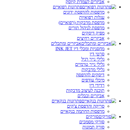
אביזרים לעמדת קיוסק
פתרונות רפואיים
מדפסות להדפסת ידונים
עגלות רפואיות
מדפסת מדבקות (רפואיים)
מדפסת לניהול תורים
מפיק דיסקים
אביזרים רחיצים
אביזרים ומתכלים
מחסניות ומכלי דיו INK JET
סרטי דיו
גלילי נייר רגיל
גלילי נייר טרמיים
גלילי מדבקות
דיסקים להדפסה
מיכלי עודפים
רדידי דיו
תוכנה לעיצוב מדבקות
אביזרים וכבלים
פתרונות בנקאיים
סריקה והדפסת צ'קים
מדפסות החתמה בנקאיים
סורקים
סורקי מסמכים
סורק תמונות