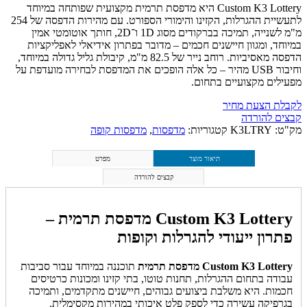
Custom K3 Lottery היא מדפסת תרמית מקצועית שפותחה במיוחד
לתעשיית ההגרלות, הקזינו והימורי הספורט. עם מהירות הדפסה של 254
מ"מ לשנייה, תמיכה בברקודים מסוג 1D ו־2D, חותך אוטומטי אמין
במיוחד, ומגוון חיישנים חכמים – מדובר בפתרון אידיאלי לאפליקציות
הדפסה מאסיביות. רוחב נייר של 82.5 מ"מ, קיבולת גליל גדולה במיוחד,
וחיבור USB מהיר – כל אלה הופכים את המדפסת לבחירה מועדפת על
מפעילים מקצועיים בתחום.
לקבלת הצעת מחיר
קבצים להורדה
מק"ט:
K3LTRY
קטגוריות:
מדפסות
,
מדפסות קופה
תיאור מוצר
מפרט
קבצים להורדה
Custom K3 Lottery מדפסת תרמית –
פתרון ייעודי להגרלות וקופות
Custom K3 Lottery מדפסת תרמית
תוכננה במיוחד עבור סביבות
עבודה בתחום ההגרלות, תחנות טוטו, בתי קזינו ומכונות כרטיסים
חכמות. היא משלבת ביצועים גבוהים, חיישנים מתקדמים, ותמיכה
בגרפיקה עשירה כדי לספק פלט איכותי במהירות מקסימלית.