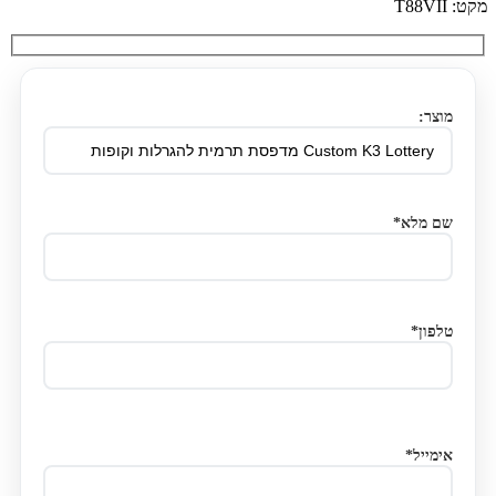
מקט:
T88VII
מוצר:
שם מלא*
טלפון*
אימייל*