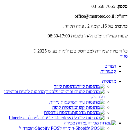
טלפון:
03-558-7055
דוא"ל:
office@metrotec.co.il
כתובת:
בזל 16, קומה 2 , פתח תקווה.
שעות פעילות: ימים א'-ה' בשעות 08:30-17:00
כל הזכויות שמורות למטרוטק טכנולוגיות בע"מ 2025 ©
סגור
תפריט
קטגוריות
מדפסות
מדפסות לייזר
מדפסות לתגים וכרטיסי
פלסטיק
מדפסות ניידות
מדפסות קופה
מדפסת מדבקות
מדפסות ליינרלס Linerless
עמדות מכירה
Shopify POS-חומרה ל