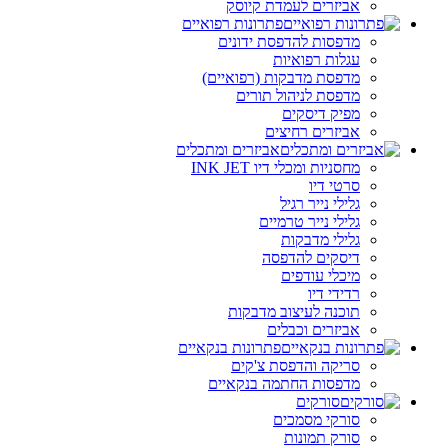
אביזרים לעמדת קיוסק
פתרונות רפואיים
מדפסות להדפסת ידונים
עגלות רפואיות
מדפסת מדבקות (רפואיים)
מדפסת לניהול תורים
מפיק דיסקים
אביזרים רחיצים
אביזרים ומתכלים
מחסניות ומכלי דיו INK JET
סרטי דיו
גלילי נייר רגיל
גלילי נייר טרמיים
גלילי מדבקות
דיסקים להדפסה
מיכלי עודפים
רדידי דיו
תוכנה לעיצוב מדבקות
אביזרים וכבלים
פתרונות בנקאיים
סריקה והדפסת צ'קים
מדפסות החתמה בנקאיים
סורקים
סורקי מסמכים
סורק תמונות