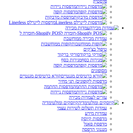
פלסטיק
מדפסות ניידות
מדפסות קופה
מדפסת מדבקות
מדפסות ליינרלס Linerless
עמדות מכירה
Shopify POS-חומרה ל
עמדות מכירה ממוחשבת
קופות ממוחשבות
טיפול בצ'קים
סורקי ברקוד
מגירות כסף
מדפסות קופה
מסופונים
קורא כרטיסים מגנטיים
מדפסות לקופונים/ תגי מחיר
מדפסות החתמה
מדפסות ניידות
עזרים לעמדות מכירה
קיוסקים ומולטימדיה
עמדות תשלום לשירות עצמי
עמדות מידע
מדפסות קיוסק
מדפסת פאנל
מנגנוני הדפסה