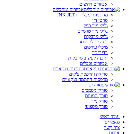
אביזרים רחיצים
אביזרים ומתכלים
מחסניות ומכלי דיו INK JET
סרטי דיו
גלילי נייר רגיל
גלילי נייר טרמיים
גלילי מדבקות
דיסקים להדפסה
מיכלי עודפים
רדידי דיו
תוכנה לעיצוב מדבקות
אביזרים וכבלים
פתרונות בנקאיים
סריקה והדפסת צ'קים
מדפסות החתמה בנקאיים
סורקים
סורקי מסמכים
סורק תמונות
סורק נייד
סורק מקצועי
עמוד ראשי
מאמרים
צור קשר
אודות