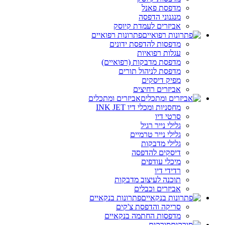
מדפסת פאנל
מנגנוני הדפסה
אביזרים לעמדת קיוסק
פתרונות רפואיים
מדפסות להדפסת ידונים
עגלות רפואיות
מדפסת מדבקות (רפואיים)
מדפסת לניהול תורים
מפיק דיסקים
אביזרים רחיצים
אביזרים ומתכלים
מחסניות ומכלי דיו INK JET
סרטי דיו
גלילי נייר רגיל
גלילי נייר טרמיים
גלילי מדבקות
דיסקים להדפסה
מיכלי עודפים
רדידי דיו
תוכנה לעיצוב מדבקות
אביזרים וכבלים
פתרונות בנקאיים
סריקה והדפסת צ'קים
מדפסות החתמה בנקאיים
סורקים