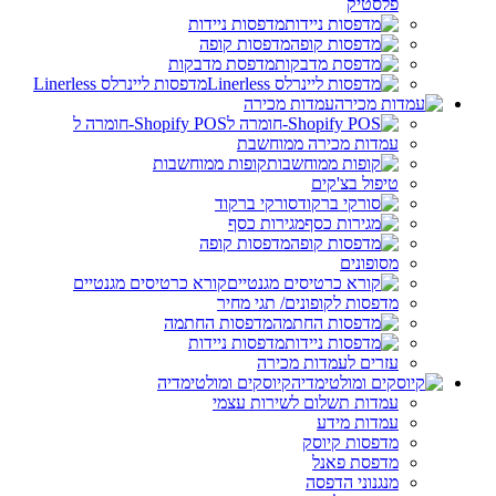
פלסטיק
מדפסות ניידות
מדפסות קופה
מדפסת מדבקות
מדפסות ליינרלס Linerless
עמדות מכירה
Shopify POS-חומרה ל
עמדות מכירה ממוחשבת
קופות ממוחשבות
טיפול בצ'קים
סורקי ברקוד
מגירות כסף
מדפסות קופה
מסופונים
קורא כרטיסים מגנטיים
מדפסות לקופונים/ תגי מחיר
מדפסות החתמה
מדפסות ניידות
עזרים לעמדות מכירה
קיוסקים ומולטימדיה
עמדות תשלום לשירות עצמי
עמדות מידע
מדפסות קיוסק
מדפסת פאנל
מנגנוני הדפסה