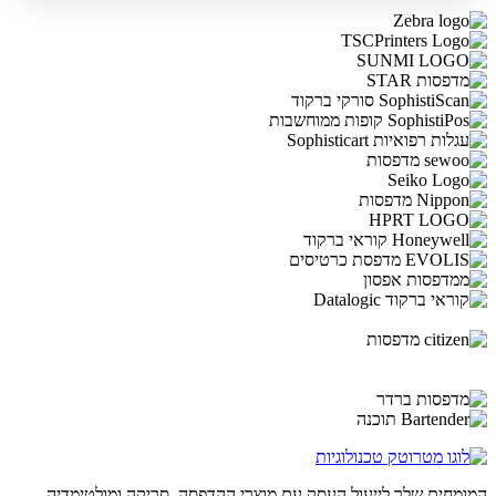
המומחים שלך לייעול העסק עם מוצרי ההדפסה, סריקה ומולטימדיה