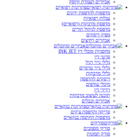
אביזרים לעמדת קיוסק
פתרונות רפואיים
מדפסות להדפסת ידונים
עגלות רפואיות
מדפסת מדבקות (רפואיים)
מדפסת לניהול תורים
מפיק דיסקים
אביזרים רחיצים
אביזרים ומתכלים
מחסניות ומכלי דיו INK JET
סרטי דיו
גלילי נייר רגיל
גלילי נייר טרמיים
גלילי מדבקות
דיסקים להדפסה
מיכלי עודפים
רדידי דיו
תוכנה לעיצוב מדבקות
אביזרים וכבלים
פתרונות בנקאיים
סריקה והדפסת צ'קים
מדפסות החתמה בנקאיים
סורקים
סורקי מסמכים
סורק תמונות