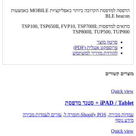
הדפסה למדפסת הקרובה ביותר באפליקציות MOBILE באמצעות
BLE beacon
מתאים למדפסות TSP100, TSP650II, FVP10, TSP700II;
TSP800II, TUP500, TUP900
סרטון מוצר
פרוספקט אנגלית (PDF)
להורדת מדריך למשתמש
מוצרים קשורים
Quick view
iPAD / Tablet + סטנד מדפסת
עמדות מכירה
,
Shopify POS-חומרה ל
,
עזרים לעמדות מכירה
מידע נוסף
Quick view