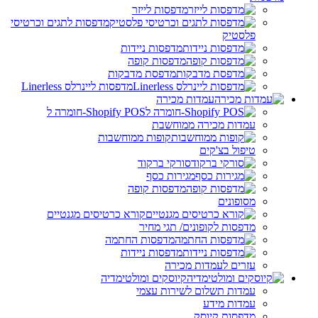
מדפסות לייזר
מדפסות לתגים וכרטיסי
פלסטיק
מדפסות ניידות
מדפסות קופה
מדפסת מדבקות
מדפסות ליינרלס Linerless
עמדות מכירה
Shopify POS-חומרה ל
עמדות מכירה ממוחשבת
קופות ממוחשבות
טיפול בצ'קים
סורקי ברקוד
מגירות כסף
מדפסות קופה
מסופונים
קורא כרטיסים מגנטיים
מדפסות לקופונים/ תגי מחיר
מדפסות החתמה
מדפסות ניידות
עזרים לעמדות מכירה
קיוסקים ומולטימדיה
עמדות תשלום לשירות עצמי
עמדות מידע
מדפסות קיוסק