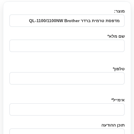
מוצר:
שם מלא*
טלפון*
אימייל*
תוכן ההודעה