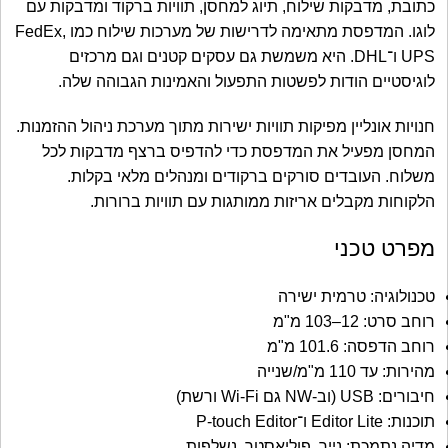
כתובת, מדבקות שילוח, תיוג למחסן, תוויות ברקוד ומדבקות עם
לוגו. המדפסת מתאימה לדרישות של מערכות שילוח כמו FedEx,
UPS ו־DHL. היא משמשת גם עסקים קטנים וגם מרכזים
לוגיסטיים הודות לפשטות התפעול והאמינות הגבוהה שלה.
חנויות אונליין מפיקות תוויות ישירות מתוך מערכת ניהול ההזמנות.
המחסן מפעיל את המדפסת כדי להדפיס ברצף מדבקות לכל
משלוח. העובדים סורקים ברקודים ומנהלים מלאי בקלות.
הלקוחות מקבלים אריזות ממותגות עם תוויות ברורות.
מפרט טכני
טכנולוגיה: טרמית ישירה
רוחב סרט: 12–103 מ"מ
רוחב הדפסה: 101.6 מ"מ
מהירות: עד 110 מ"מ/שנייה
חיבורים: USB (וב-NW גם Wi-Fi ורשת)
תוכנות: Editor Lite ו־P-touch Editor
מדיה נתמכת: נייר, פוליאסטר, נשלפות