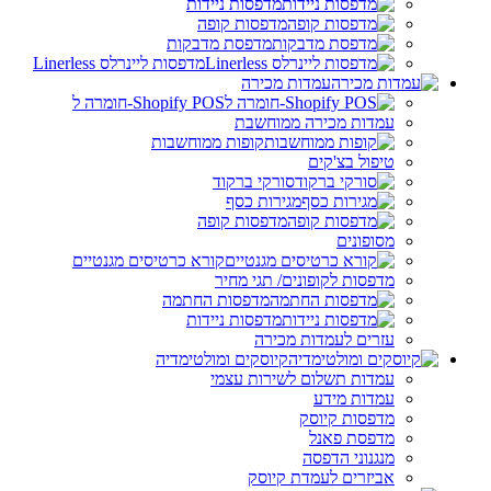
מדפסות ניידות
מדפסות קופה
מדפסת מדבקות
מדפסות ליינרלס Linerless
עמדות מכירה
Shopify POS-חומרה ל
עמדות מכירה ממוחשבת
קופות ממוחשבות
טיפול בצ'קים
סורקי ברקוד
מגירות כסף
מדפסות קופה
מסופונים
קורא כרטיסים מגנטיים
מדפסות לקופונים/ תגי מחיר
מדפסות החתמה
מדפסות ניידות
עזרים לעמדות מכירה
קיוסקים ומולטימדיה
עמדות תשלום לשירות עצמי
עמדות מידע
מדפסות קיוסק
מדפסת פאנל
מנגנוני הדפסה
אביזרים לעמדת קיוסק