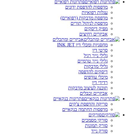
פתרונות רפואיים
מדפסות להדפסת ידונים
עגלות רפואיות
מדפסת מדבקות (רפואיים)
מדפסת לניהול תורים
מפיק דיסקים
אביזרים רחיצים
אביזרים ומתכלים
מחסניות ומכלי דיו INK JET
סרטי דיו
גלילי נייר רגיל
גלילי נייר טרמיים
גלילי מדבקות
דיסקים להדפסה
מיכלי עודפים
רדידי דיו
תוכנה לעיצוב מדבקות
אביזרים וכבלים
פתרונות בנקאיים
סריקה והדפסת צ'קים
מדפסות החתמה בנקאיים
סורקים
סורקי מסמכים
סורק תמונות
סורק נייד