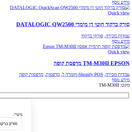
מידע נוסף
Quick view
סורק ברקוד חוטי דו מימדי DATALOGIC QW2500
עמדות מכירה
,
סורקי ברקוד
מידע נוסף
Quick view
TM-M30II EPSON מדפסת קופה
עמדות מכירה
,
Shopify POS-חומרה ל
,
מדפסות
,
מדפסות קופה
מידע נוסף
מקט:
TM-M30II
מוצר: