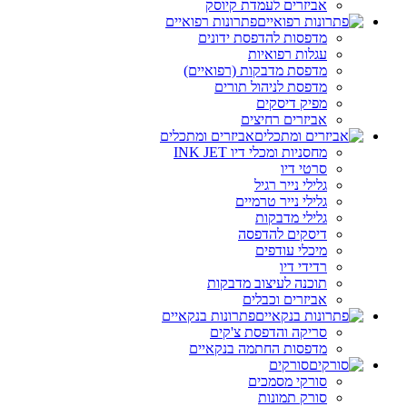
אביזרים לעמדת קיוסק
פתרונות רפואיים
מדפסות להדפסת ידונים
עגלות רפואיות
מדפסת מדבקות (רפואיים)
מדפסת לניהול תורים
מפיק דיסקים
אביזרים רחיצים
אביזרים ומתכלים
מחסניות ומכלי דיו INK JET
סרטי דיו
גלילי נייר רגיל
גלילי נייר טרמיים
גלילי מדבקות
דיסקים להדפסה
מיכלי עודפים
רדידי דיו
תוכנה לעיצוב מדבקות
אביזרים וכבלים
פתרונות בנקאיים
סריקה והדפסת צ'קים
מדפסות החתמה בנקאיים
סורקים
סורקי מסמכים
סורק תמונות