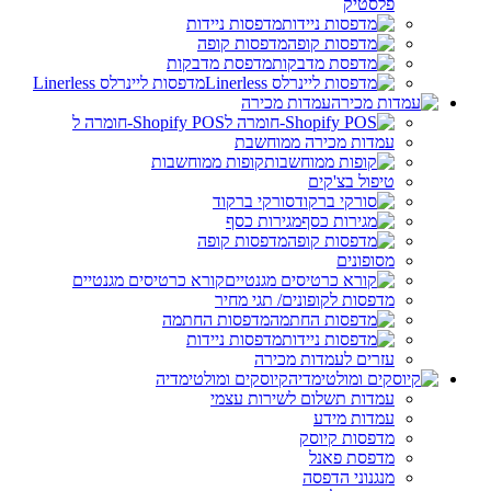
פלסטיק
מדפסות ניידות
מדפסות קופה
מדפסת מדבקות
מדפסות ליינרלס Linerless
עמדות מכירה
Shopify POS-חומרה ל
עמדות מכירה ממוחשבת
קופות ממוחשבות
טיפול בצ'קים
סורקי ברקוד
מגירות כסף
מדפסות קופה
מסופונים
קורא כרטיסים מגנטיים
מדפסות לקופונים/ תגי מחיר
מדפסות החתמה
מדפסות ניידות
עזרים לעמדות מכירה
קיוסקים ומולטימדיה
עמדות תשלום לשירות עצמי
עמדות מידע
מדפסות קיוסק
מדפסת פאנל
מנגנוני הדפסה