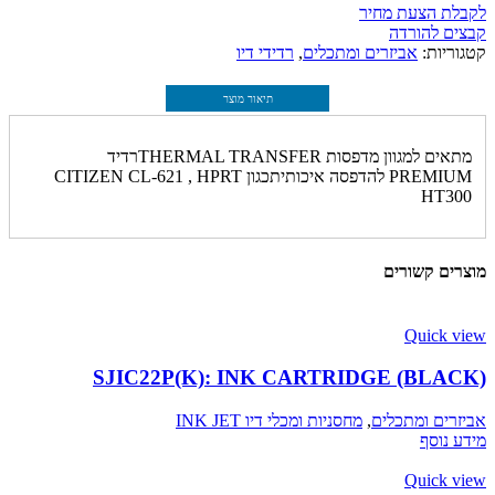
לקבלת הצעת מחיר
קבצים להורדה
קטגוריות:
אביזרים ומתכלים
,
רדידי דיו
תיאור מוצר
מתאים למגוון מדפסות THERMAL TRANSFERרדיד
PREMIUM להדפסה איכותיתכגון CITIZEN CL-621 , HPRT
HT300
מוצרים קשורים
Quick view
SJIC22P(K): INK CARTRIDGE (BLACK)
אביזרים ומתכלים
,
מחסניות ומכלי דיו INK JET
מידע נוסף
Quick view