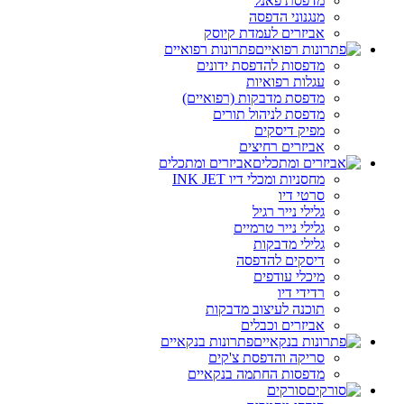
מדפסת פאנל
מנגנוני הדפסה
אביזרים לעמדת קיוסק
פתרונות רפואיים
מדפסות להדפסת ידונים
עגלות רפואיות
מדפסת מדבקות (רפואיים)
מדפסת לניהול תורים
מפיק דיסקים
אביזרים רחיצים
אביזרים ומתכלים
מחסניות ומכלי דיו INK JET
סרטי דיו
גלילי נייר רגיל
גלילי נייר טרמיים
גלילי מדבקות
דיסקים להדפסה
מיכלי עודפים
רדידי דיו
תוכנה לעיצוב מדבקות
אביזרים וכבלים
פתרונות בנקאיים
סריקה והדפסת צ'קים
מדפסות החתמה בנקאיים
סורקים