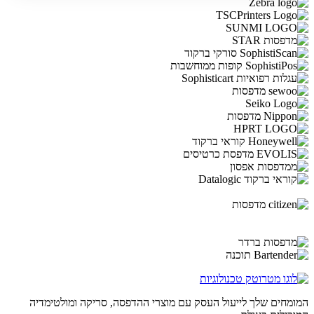
המומחים שלך לייעול העסק עם מוצרי ההדפסה, סריקה ומולטימדיה