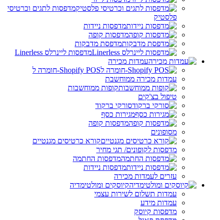
מדפסות לתגים וכרטיסי
פלסטיק
מדפסות ניידות
מדפסות קופה
מדפסת מדבקות
מדפסות ליינרלס Linerless
עמדות מכירה
Shopify POS-חומרה ל
עמדות מכירה ממוחשבת
קופות ממוחשבות
טיפול בצ'קים
סורקי ברקוד
מגירות כסף
מדפסות קופה
מסופונים
קורא כרטיסים מגנטיים
מדפסות לקופונים/ תגי מחיר
מדפסות החתמה
מדפסות ניידות
עזרים לעמדות מכירה
קיוסקים ומולטימדיה
עמדות תשלום לשירות עצמי
עמדות מידע
מדפסות קיוסק