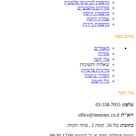
מדפסת לכרטיסי פלסטיק
סורקים מקצועיים
מדפסות קיוסק
עמדת קיוסק
מדפסות ניידות
מידע נוסף
מאמרים
אודות
צור קשר
שאלות ותשובות
מדיניות פרטיות
הסדרי נגישות
כלי חישוב
צור קשר
טלפון:
03-558-7055
דוא"ל:
office@metrotec.co.il
כתובת:
בזל 16, קומה 2 , פתח תקווה.
שעות פעילות: ימים א'-ה' בשעות 08:30-17:00