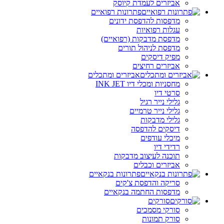
אביזרים לעמדת קיוסק
פתרונות רפואיים
מדפסות להדפסת ידונים
עגלות רפואיות
מדפסת מדבקות (רפואיים)
מדפסת לניהול תורים
מפיק דיסקים
אביזרים רחיצים
אביזרים ומתכלים
מחסניות ומכלי דיו INK JET
סרטי דיו
גלילי נייר רגיל
גלילי נייר טרמיים
גלילי מדבקות
דיסקים להדפסה
מיכלי עודפים
רדידי דיו
תוכנה לעיצוב מדבקות
אביזרים וכבלים
פתרונות בנקאיים
סריקה והדפסת צ'קים
מדפסות החתמה בנקאיים
סורקים
סורקי מסמכים
סורק תמונות