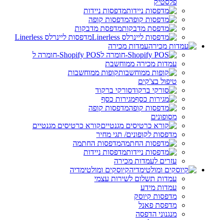
פלסטיק
מדפסות ניידות
מדפסות קופה
מדפסת מדבקות
מדפסות ליינרלס Linerless
עמדות מכירה
Shopify POS-חומרה ל
עמדות מכירה ממוחשבת
קופות ממוחשבות
טיפול בצ'קים
סורקי ברקוד
מגירות כסף
מדפסות קופה
מסופונים
קורא כרטיסים מגנטיים
מדפסות לקופונים/ תגי מחיר
מדפסות החתמה
מדפסות ניידות
עזרים לעמדות מכירה
קיוסקים ומולטימדיה
עמדות תשלום לשירות עצמי
עמדות מידע
מדפסות קיוסק
מדפסת פאנל
מנגנוני הדפסה