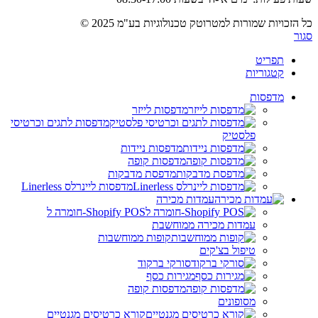
כל הזכויות שמורות למטרוטק טכנולוגיות בע"מ 2025 ©
סגור
תפריט
קטגוריות
מדפסות
מדפסות לייזר
מדפסות לתגים וכרטיסי
פלסטיק
מדפסות ניידות
מדפסות קופה
מדפסת מדבקות
מדפסות ליינרלס Linerless
עמדות מכירה
Shopify POS-חומרה ל
עמדות מכירה ממוחשבת
קופות ממוחשבות
טיפול בצ'קים
סורקי ברקוד
מגירות כסף
מדפסות קופה
מסופונים
קורא כרטיסים מגנטיים