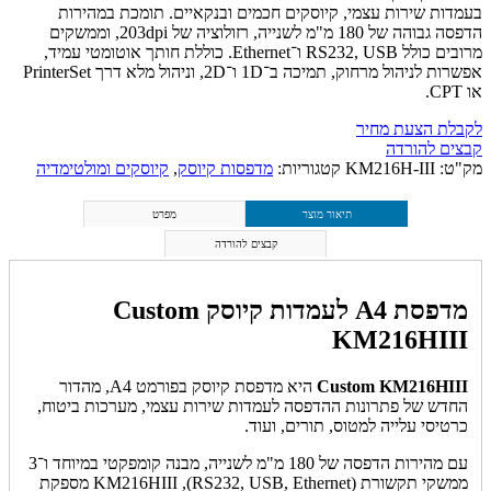
בעמדות שירות עצמי, קיוסקים חכמים ובנקאיים. תומכת במהירות
הדפסה גבוהה של 180 מ"מ לשנייה, רזולוציה של 203dpi, וממשקים
מרובים כולל RS232, USB ו־Ethernet. כוללת חותך אוטומטי עמיד,
אפשרות לניהול מרחוק, תמיכה ב־1D ו־2D, וניהול מלא דרך PrinterSet
או CPT.
לקבלת הצעת מחיר
קבצים להורדה
מק"ט:
KM216H-III
קטגוריות:
מדפסות קיוסק
,
קיוסקים ומולטימדיה
תיאור מוצר
מפרט
קבצים להורדה
מדפסת A4 לעמדות קיוסק Custom
KM216HIII
Custom KM216HIII
היא מדפסת קיוסק בפורמט A4, מהדור
החדש של פתרונות ההדפסה לעמדות שירות עצמי, מערכות ביטוח,
כרטיסי עלייה למטוס, תורים, ועוד.
עם מהירות הדפסה של 180 מ"מ לשנייה, מבנה קומפקטי במיוחד ו־3
ממשקי תקשורת (RS232, USB, Ethernet), KM216HIII מספקת