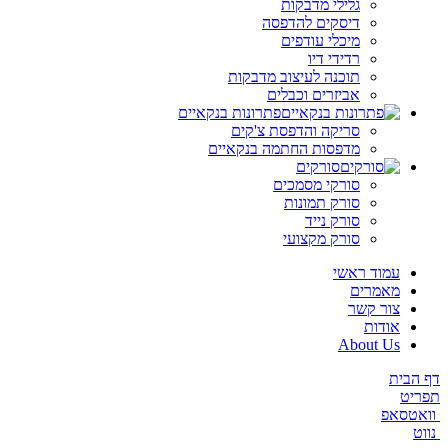
גלילי מדבקות
דיסקים להדפסה
מיכלי עודפים
רדידי דיו
תוכנה לעיצוב מדבקות
אביזרים וכבלים
פתרונות בנקאיים
סריקה והדפסת צ'קים
מדפסות החתמה בנקאיים
סורקים
סורקי מסמכים
סורק תמונות
סורק נייד
סורק מקצועי
עמוד ראשי
מאמרים
צור קשר
אודות
About Us
דף הבית
תפריט
וואטסאפ
נווט