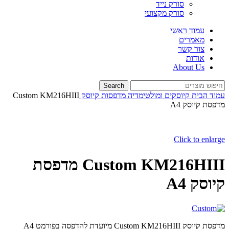
סורק נייד
סורק מקצועי
עמוד ראשי
מאמרים
צור קשר
אודות
About Us
Search
עמוד הבית
קיוסקים ומולטימדיה
מדפסות קיוסק
Custom KM216HIII
מדפסת קיוסק A4
Click to enlarge
Custom KM216HIII מדפסת
קיוסק A4
מדפסת קיוסק Custom KM216HIII מיועדת להדפסה בפורמט A4