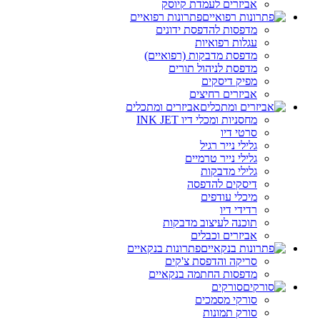
אביזרים לעמדת קיוסק
פתרונות רפואיים
מדפסות להדפסת ידונים
עגלות רפואיות
מדפסת מדבקות (רפואיים)
מדפסת לניהול תורים
מפיק דיסקים
אביזרים רחיצים
אביזרים ומתכלים
מחסניות ומכלי דיו INK JET
סרטי דיו
גלילי נייר רגיל
גלילי נייר טרמיים
גלילי מדבקות
דיסקים להדפסה
מיכלי עודפים
רדידי דיו
תוכנה לעיצוב מדבקות
אביזרים וכבלים
פתרונות בנקאיים
סריקה והדפסת צ'קים
מדפסות החתמה בנקאיים
סורקים
סורקי מסמכים
סורק תמונות