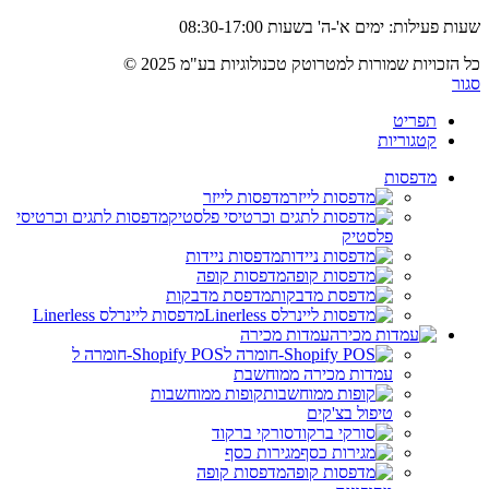
שעות פעילות: ימים א'-ה' בשעות 08:30-17:00
כל הזכויות שמורות למטרוטק טכנולוגיות בע"מ 2025 ©
סגור
תפריט
קטגוריות
מדפסות
מדפסות לייזר
מדפסות לתגים וכרטיסי
פלסטיק
מדפסות ניידות
מדפסות קופה
מדפסת מדבקות
מדפסות ליינרלס Linerless
עמדות מכירה
Shopify POS-חומרה ל
עמדות מכירה ממוחשבת
קופות ממוחשבות
טיפול בצ'קים
סורקי ברקוד
מגירות כסף
מדפסות קופה