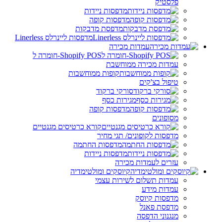
פלסטיק
מדפסות ניידות
מדפסות קופה
מדפסת מדבקות
מדפסות ליינרלס Linerless
עמדות מכירה
Shopify POS-חומרה ל
עמדות מכירה ממוחשבת
קופות ממוחשבות
טיפול בצ'קים
סורקי ברקוד
מגירות כסף
מדפסות קופה
מסופונים
קורא כרטיסים מגנטיים
מדפסות לקופונים/ תגי מחיר
מדפסות החתמה
מדפסות ניידות
עזרים לעמדות מכירה
קיוסקים ומולטימדיה
עמדות תשלום לשירות עצמי
עמדות מידע
מדפסות קיוסק
מדפסת פאנל
מנגנוני הדפסה