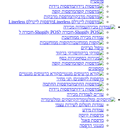
פלסטיק
מדפסות ניידות
מדפסות קופה
מדפסת מדבקות
מדפסות ליינרלס Linerless
עמדות מכירה
Shopify POS-חומרה ל
עמדות מכירה ממוחשבת
קופות ממוחשבות
טיפול בצ'קים
סורקי ברקוד
מגירות כסף
מדפסות קופה
מסופונים
קורא כרטיסים מגנטיים
מדפסות לקופונים/ תגי מחיר
מדפסות החתמה
מדפסות ניידות
עזרים לעמדות מכירה
קיוסקים ומולטימדיה
עמדות תשלום לשירות עצמי
עמדות מידע
מדפסות קיוסק
מדפסת פאנל
מנגנוני הדפסה