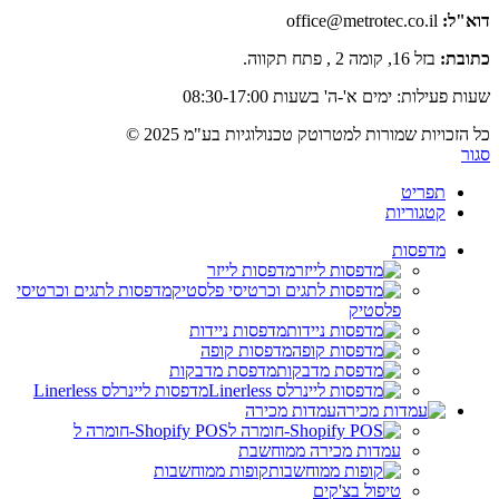
דוא"ל:
office@metrotec.co.il
כתובת:
בזל 16, קומה 2 , פתח תקווה.
שעות פעילות: ימים א'-ה' בשעות 08:30-17:00
כל הזכויות שמורות למטרוטק טכנולוגיות בע"מ 2025 ©
סגור
תפריט
קטגוריות
מדפסות
מדפסות לייזר
מדפסות לתגים וכרטיסי
פלסטיק
מדפסות ניידות
מדפסות קופה
מדפסת מדבקות
מדפסות ליינרלס Linerless
עמדות מכירה
Shopify POS-חומרה ל
עמדות מכירה ממוחשבת
קופות ממוחשבות
טיפול בצ'קים