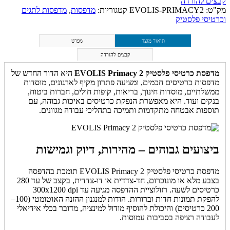
קבצים להורדה
מק"ט:
EVOLIS-PRIMACY2
קטגוריות:
מדפסות
,
מדפסות לתגים
וכרטיסי פלסטיק
תיאור מוצר
מפרט
קבצים להורדה
מדפסת כרטיסי פלסטיק EVOLIS Primacy 2
היא הדור החדש של
מדפסות כרטיסים חכמים, ומציעה פתרון מקיף לארגונים, מוסדות
ממשלתיים, מוסדות חינוך, בריאות, קופות חולים, חברות ביטוח,
בנקים ועוד. היא מאפשרת הנפקת כרטיסים באיכות גבוהה, עם
תוספות אבטחה מתקדמות ותמיכה בתהליכי עבודה מגוונים.
ביצועים גבוהים – מהירות, דיוק וגמישות
מדפסת כרטיסי פלסטיק EVOLIS Primacy 2 תומכת בהדפסה
בצבע מלא או מונוכרום, חד-צדדית או דו-צדדית, בקצב של עד 280
כרטיסים לשעה. רזולוציית ההדפסה מגיעה עד 300x1200 dpi
להפקת תמונות חדות וברורות. הודות למנגנון ההזנה האוטומטי (100–
200 כרטיסים) והיכולת להוסיף מודול למינציה, מדובר בכלי אידיאלי
לעבודה רציפה בסביבות עמוסות.