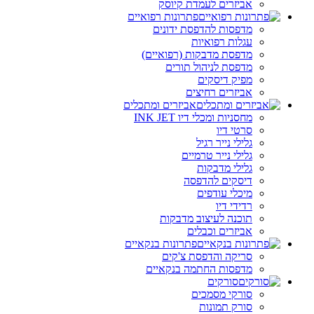
אביזרים לעמדת קיוסק
פתרונות רפואיים
מדפסות להדפסת ידונים
עגלות רפואיות
מדפסת מדבקות (רפואיים)
מדפסת לניהול תורים
מפיק דיסקים
אביזרים רחיצים
אביזרים ומתכלים
מחסניות ומכלי דיו INK JET
סרטי דיו
גלילי נייר רגיל
גלילי נייר טרמיים
גלילי מדבקות
דיסקים להדפסה
מיכלי עודפים
רדידי דיו
תוכנה לעיצוב מדבקות
אביזרים וכבלים
פתרונות בנקאיים
סריקה והדפסת צ'קים
מדפסות החתמה בנקאיים
סורקים
סורקי מסמכים
סורק תמונות