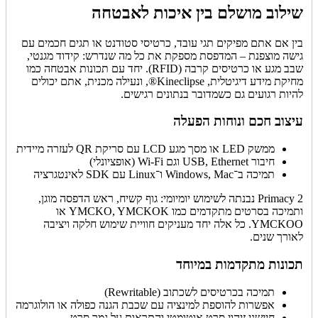
שילוב מושלם בין איכות לאבטחה
בין אם אתם מפיקים תגי עובד, כרטיסי סטודנט או תגים חכמים עם
גישה מוצפנת – המדפסת מספקת את כל מה שנדרש: קידוד מגנטי,
שבב מגע או כרטיסים קרבה (RFID). יחד עם תכונות אבטחה כמו
מחיקת מידע דיגיטלית, Kineclipse®, ונעילה מכנית, אתם יכולים
להיות רגועים גם כשמדובר בנתונים רגישים.
עיצוב חכם ונוחות הפעלה
ממשק LED או מסך מגע LCD עם סריקת QR לעזרה מיידית
חיבור USB, Ethernet וגם Wi-Fi (אופציונלי)
תמיכה ב־Windows, Mac ו־Linux עם SDK לאינטגרציה
Primacy 2 נבנתה לשימוש יומיומי: גוף קשיח, ראש הדפסה מוגן,
ותמיכה בסרטים מתקדמים כמו YMCKO, YMCKOK או
YMCKOO. כל אלה יחד מעניקים חוויית שימוש חלקה ויציבה
לאורך שנים.
תכונות מתקדמות במיוחד
תמיכה בכרטיסים לשכתוב (Rewritable)
אפשרות להוספת למינציה עם שכבת הגנה כפולה או הולוגרמה
חיישני זיהוי סרט אוטומטי והתראות על גמר סרט