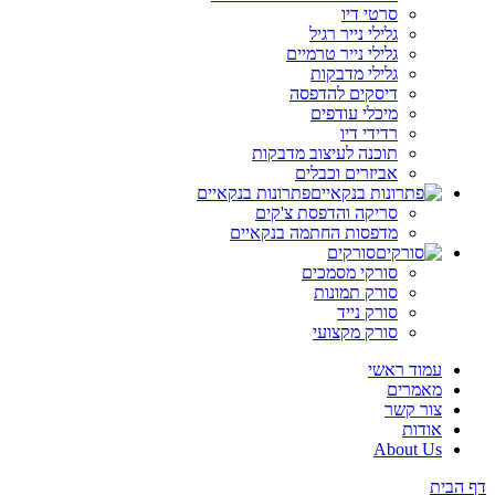
סרטי דיו
גלילי נייר רגיל
גלילי נייר טרמיים
גלילי מדבקות
דיסקים להדפסה
מיכלי עודפים
רדידי דיו
תוכנה לעיצוב מדבקות
אביזרים וכבלים
פתרונות בנקאיים
סריקה והדפסת צ'קים
מדפסות החתמה בנקאיים
סורקים
סורקי מסמכים
סורק תמונות
סורק נייד
סורק מקצועי
עמוד ראשי
מאמרים
צור קשר
אודות
About Us
דף הבית