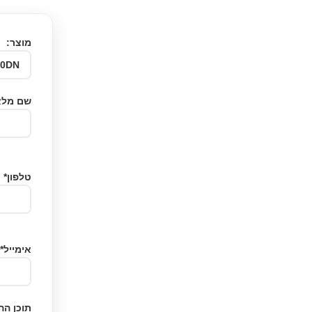
מוצר:
שם מלא
טלפון*
אימייל*
תוכן הה