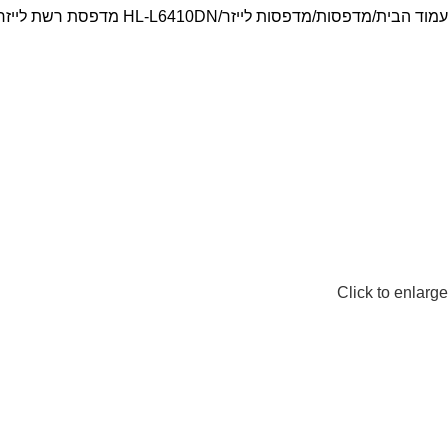
עמוד הבית
מדפסות
מדפסות לייזר
HL-L6410DN מדפסת רשת לייזר מונו מקצועית A4 של brother
Click to enlarge