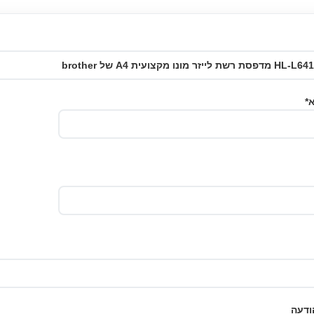
*
ודעה