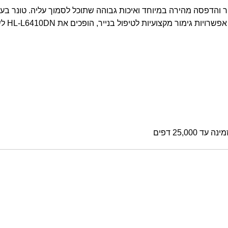
יר והדפסה מהירה במיוחד ואיכות גבוהה שתוכל לסמוך עליה. טונר ב
ל בנייר, הופכים את HL-L6410DN לשותף ההדפסה האידיאלי עבור העסק שלך.