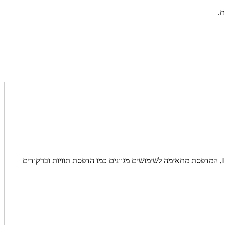
ה-HT800 היא מדפסת ברקודים שולחנית מתקדמת המיועדת לעסקים ולמוסדות. עם מהירות הדפסה של עד 152 מ"מ לשנייה ורזולוציה של 203 DPI, המדפסת מתאימה לשימושים מגוונים כמו הדפסת תוויות וברקודים