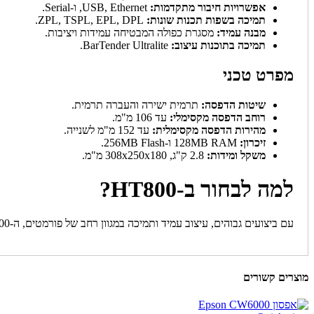
אפשרויות חיבור מתקדמות:
USB, Ethernet, ו-Serial.
תמיכה בשפות תכנות שונות:
ZPL, TSPL, EPL, DPL.
מבנה עמיד:
מסגרת כפולה המבטיחה עמידות ויציבות.
תמיכה בתוכנות עיצוב:
BarTender Ultralite.
מפרט טכני
שיטות הדפסה:
תרמית ישירה והעברה תרמית.
רוחב הדפסה מקסימלי:
עד 106 מ"מ.
מהירות הדפסה מקסימלית:
עד 152 מ"מ לשנייה.
זיכרון:
128MB RAM ו-256MB Flash.
משקל ומידות:
2.8 ק"ג, 308x250x180 מ"מ.
למה לבחור ב-HT800?
עם ביצועים גבוהים, עיצוב עמיד ותמיכה במגוון רחב של פורמטים, ה-HT800 היא הבחירה האידיאלית לעסקים הזקוקים למדפסת ברקודים אמינה ומהירה.
מוצרים קשורים