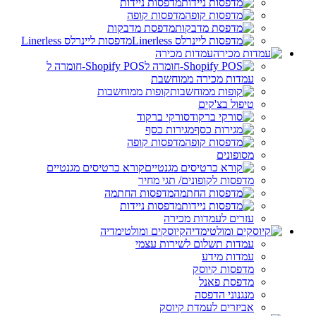
מדפסות ניידות
מדפסות קופה
מדפסת מדבקות
מדפסות ליינרלס Linerless
עמדות מכירה
Shopify POS-חומרה ל
עמדות מכירה ממוחשבת
קופות ממוחשבות
טיפול בצ'קים
סורקי ברקוד
מגירות כסף
מדפסות קופה
מסופונים
קורא כרטיסים מגנטיים
מדפסות לקופונים/ תגי מחיר
מדפסות החתמה
מדפסות ניידות
עזרים לעמדות מכירה
קיוסקים ומולטימדיה
עמדות תשלום לשירות עצמי
עמדות מידע
מדפסות קיוסק
מדפסת פאנל
מנגנוני הדפסה
אביזרים לעמדת קיוסק