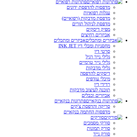
פתרונות רפואיים
מדפסות להדפסת ידונים
עגלות רפואיות
מדפסת מדבקות (רפואיים)
מדפסת לניהול תורים
מפיק דיסקים
אביזרים רחיצים
אביזרים ומתכלים
מחסניות ומכלי דיו INK JET
סרטי דיו
גלילי נייר רגיל
גלילי נייר טרמיים
גלילי מדבקות
דיסקים להדפסה
מיכלי עודפים
רדידי דיו
תוכנה לעיצוב מדבקות
אביזרים וכבלים
פתרונות בנקאיים
סריקה והדפסת צ'קים
מדפסות החתמה בנקאיים
סורקים
סורקי מסמכים
סורק תמונות
סורק נייד