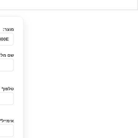
מוצר:
שם מלא
טלפון*
אימייל*