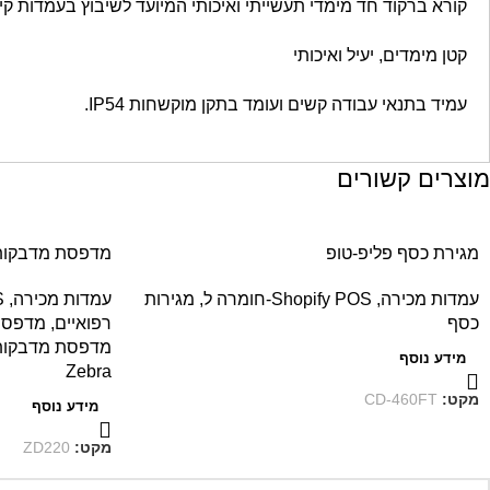
קורא ברקוד חד מימדי תעשייתי ואיכותי המיועד לשיבוץ בעמדות קיוס
קטן מימדים, יעיל ואיכותי
עמיד בתנאי עבודה קשים ועומד בתקן מוקשחות IP54.
מוצרים קשורים
מגירת כסף פליפ-טופ
מדפסת מדבקות bra ZD220
עמדות מכירה
,
Shopify POS-חומרה ל
,
מגירות
עמדות מכירה
,
S
כסף
רפואיים
,
מדפסות
מדפסת מדבקות
מידע נוסף
Zebra
מקט:
CD-460FT
מידע נוסף
מקט:
ZD220