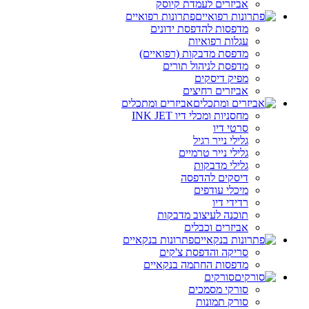
אביזרים לעמדת קיוסק
פתרונות רפואיים
מדפסות להדפסת ידונים
עגלות רפואיות
מדפסת מדבקות (רפואיים)
מדפסת לניהול תורים
מפיק דיסקים
אביזרים רחיצים
אביזרים ומתכלים
מחסניות ומכלי דיו INK JET
סרטי דיו
גלילי נייר רגיל
גלילי נייר טרמיים
גלילי מדבקות
דיסקים להדפסה
מיכלי עודפים
רדידי דיו
תוכנה לעיצוב מדבקות
אביזרים וכבלים
פתרונות בנקאיים
סריקה והדפסת צ'קים
מדפסות החתמה בנקאיים
סורקים
סורקי מסמכים
סורק תמונות