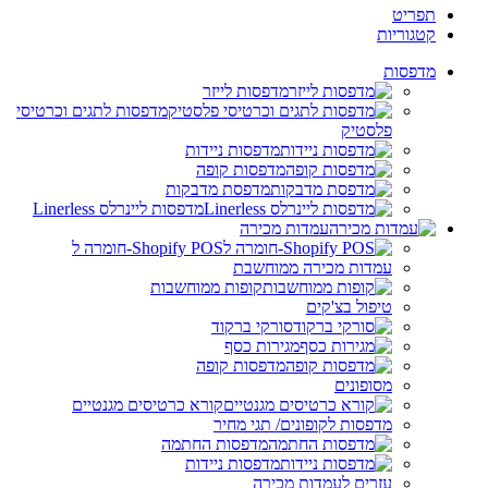
תפריט
קטגוריות
מדפסות
מדפסות לייזר
מדפסות לתגים וכרטיסי
פלסטיק
מדפסות ניידות
מדפסות קופה
מדפסת מדבקות
מדפסות ליינרלס Linerless
עמדות מכירה
Shopify POS-חומרה ל
עמדות מכירה ממוחשבת
קופות ממוחשבות
טיפול בצ'קים
סורקי ברקוד
מגירות כסף
מדפסות קופה
מסופונים
קורא כרטיסים מגנטיים
מדפסות לקופונים/ תגי מחיר
מדפסות החתמה
מדפסות ניידות
עזרים לעמדות מכירה