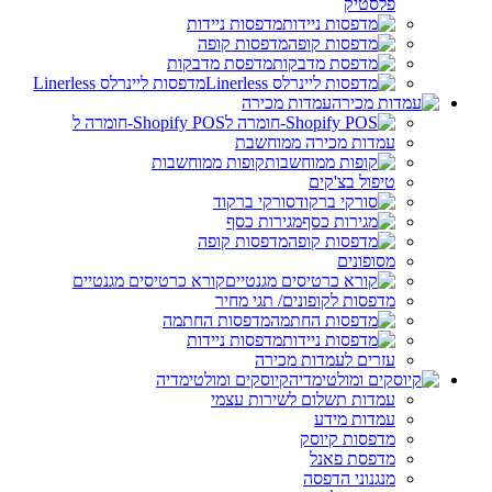
פלסטיק
מדפסות ניידות
מדפסות קופה
מדפסת מדבקות
מדפסות ליינרלס Linerless
עמדות מכירה
Shopify POS-חומרה ל
עמדות מכירה ממוחשבת
קופות ממוחשבות
טיפול בצ'קים
סורקי ברקוד
מגירות כסף
מדפסות קופה
מסופונים
קורא כרטיסים מגנטיים
מדפסות לקופונים/ תגי מחיר
מדפסות החתמה
מדפסות ניידות
עזרים לעמדות מכירה
קיוסקים ומולטימדיה
עמדות תשלום לשירות עצמי
עמדות מידע
מדפסות קיוסק
מדפסת פאנל
מנגנוני הדפסה