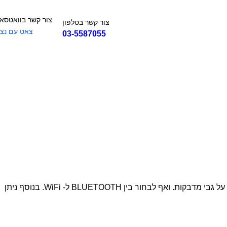
צור קשר בוואטסא
צור קשר בטלפון
צאט עם נצי
03-5587055
העסק זקוק למדפסת ניידת גמישה? עם ה- LK-P41 ניתן לבחור רוחב נייר החל מ-50 מ"מ ועד 112 מ"מ. אפשר להדפיס על גבי נייר טרמי או על גבי מדבקות. ואף לבחור בין BLUETOOTH ל- WiFi. בנוסף ניתן