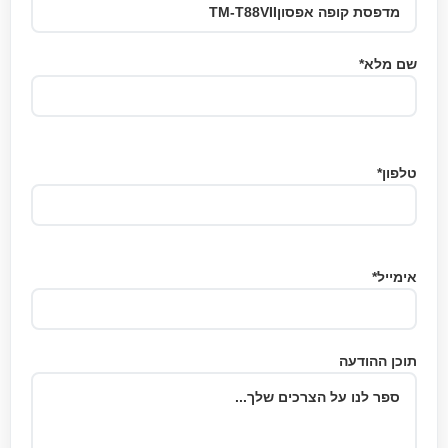
שם מלא*
טלפון*
אימייל*
תוכן ההודעה