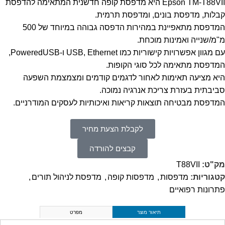
Epson TM-T88VII היא מדפסת קופה חדשנית המתאימה להדפסת
קבלות, מדפסת בונים, ומדפסת תרמית.
המדפסת מתאפיינת במהירות הדפסה גבוהה במיוחד של 500
מ"מ/שנייה ואמינות מוכחת.
עם מגוון אפשרויות קישוריות כמו USB, Ethernet ו-PoweredUSB,
המדפסת מתאימה לכל סוגי הקופות.
היא מציעה תאימות לאחור לדגמים קודמים ומצמצמת השפעה
סביבתית בעזרת צריכת אנרגיה נמוכה.
המדפסת מבטיחה תוצאות קריאות ואיכותיות לעסקים המודרניים.
לקבלת הצעת מחיר
קבצים להורדה
מק"ט:
T88VII
קטגוריות:
מדפסות
,
מדפסות קופה
,
מדפסת לניהול תורים
,
פתרונות רפואיים
תיאור מוצר
מפרט