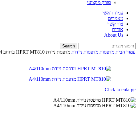
סורק מקצועי
עמוד ראשי
מאמרים
צור קשר
אודות
About Us
Search
עמוד הבית
מדפסות
מדפסות ניידות
מדפסת ניידת HPRT MT810 ברוחב A4
Click to enlarge