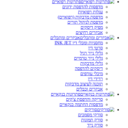
פתרונות רפואיים
מדפסות להדפסת ידונים
עגלות רפואיות
מדפסת מדבקות (רפואיים)
מדפסת לניהול תורים
מפיק דיסקים
אביזרים רחיצים
אביזרים ומתכלים
מחסניות ומכלי דיו INK JET
סרטי דיו
גלילי נייר רגיל
גלילי נייר טרמיים
גלילי מדבקות
דיסקים להדפסה
מיכלי עודפים
רדידי דיו
תוכנה לעיצוב מדבקות
אביזרים וכבלים
פתרונות בנקאיים
סריקה והדפסת צ'קים
מדפסות החתמה בנקאיים
סורקים
סורקי מסמכים
סורק תמונות
סורק נייד