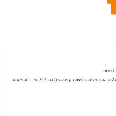
המדפסת תומכת בחיבור Bluetooth 4.0 ו‑USB‑C כולל יציאת טעינה והדפסה ישירה. סוללת ליתיום‑יון 2000 mAh מאפשרת הדפסת עד כ־70 דפי A4 בהטענה מלאה. העיצוב הקומפקטי (גובה: 39.5 ממ, רוחב משתנה