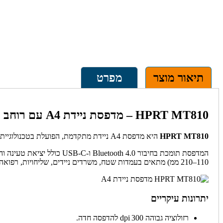
תיאור מוצר
מפרט
HPRT MT810 – מדפסת ניידת A4 עם רוחב משתנה
HPRT MT810
היא מדפסת A4 ניידת מתקדמת, הפועלת בטכנולוגיית thermal transfer ו‑direct thermal, עם רזולוציה של 300 dpi להדפסות חדות וברורות.
110–210 ממ) מתאים בעמדות שטח, משרדים ניידים, שליחויות, רפואה שדה ואירועים
יתרונות עיקריים
רזולוציה גבוהה 300 dpi להדפסה חדה.