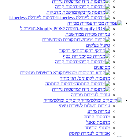
מדפסות ניידות
מדפסות קופה
מדפסת מדבקות
מדפסות ליינרלס Linerless
עמדות מכירה
Shopify POS-חומרה ל
עמדות מכירה ממוחשבת
קופות ממוחשבות
טיפול בצ'קים
סורקי ברקוד
מגירות כסף
מדפסות קופה
מסופונים
קורא כרטיסים מגנטיים
מדפסות לקופונים/ תגי מחיר
מדפסות החתמה
מדפסות ניידות
עזרים לעמדות מכירה
קיוסקים ומולטימדיה
עמדות תשלום לשירות עצמי
עמדות מידע
מדפסות קיוסק
מדפסת פאנל
מנגנוני הדפסה
אביזרים לעמדת קיוסק