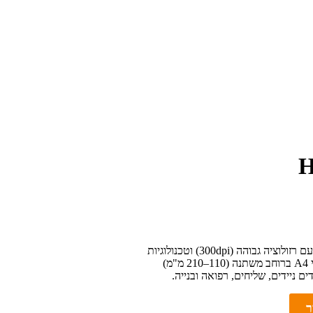
HP
HPRT MT810 היא מדפסת A4 ניידת תרמית/העברת חום, עם רזולוציה גבוהה (300dpi) וטכנולוגיות
חיבור Bluetooth ו‑USB‑C, מאפשרת הדפסה של עד 70 דפי A4 ברוחב משתנה (110–210 מ"מ)
ר