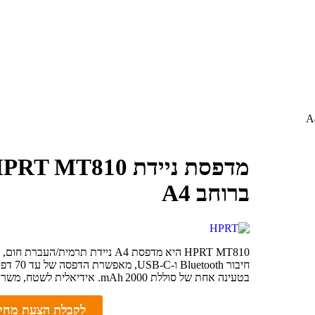
מדפסת ניידת RT MT810
ברוחב A4
בטעינה אחת של סוללת 2000 mAh. אידיאלית לשטח, משרדים ניידים, שליחים, רפואה ובנייה.
לקבלת הצעת מחי