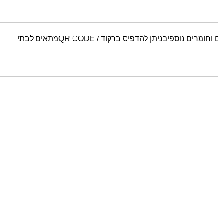
ידונים להדפסה במדפסת טרמיתישנם מידות לילדים ולמבוגרים ובצבעים שוניםהדפסה מהירה ואיכותית של ידוניםלהדפסה עמידה במים וחומרים נוספיםניתן להדפיס ברקוד / QR CODEמתאים לבתי