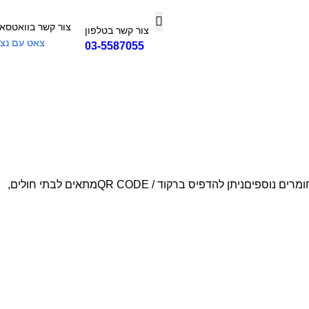
צור קשר בוואטסא
צור קשר בטלפון
צאט עם נצי
03-5587055
ידונים להדפסה במדפסת טרמיתישנם מידות לילדים ולמבוגרים ובצבעים שוניםהדפסה מהירה ואיכותית של ידוניםלהדפסה עמידה במים וחומרים נוספיםניתן להדפיס ברקוד / QR CODEמתאים לבתי חולים,